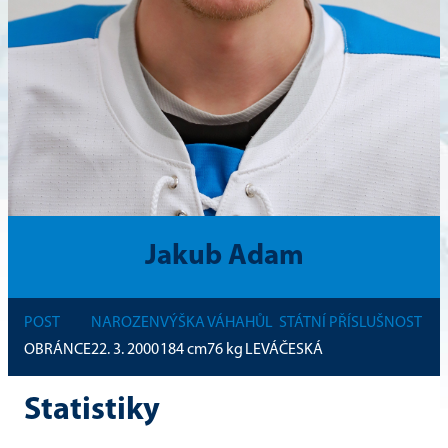
Jakub Adam
POST
NAROZEN
VÝŠKA
VÁHA
HŮL
STÁTNÍ PŘÍSLUŠNOST
OBRÁNCE
22. 3. 2000
184
cm
76
kg
LEVÁ
ČESKÁ
Statistiky