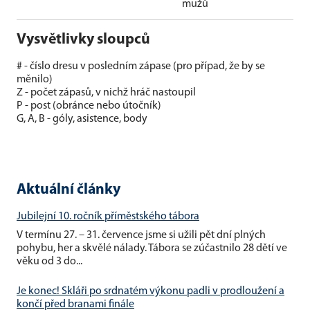
mužů
Vysvětlivky sloupců
# - číslo dresu v posledním zápase (pro případ, že by se
měnilo)
Z - počet zápasů, v nichž hráč nastoupil
P - post (obránce nebo útočník)
G, A, B - góly, asistence, body
Aktuální články
Jubilejní 10. ročník příměstského tábora
V termínu 27. – 31. července jsme si užili pět dní plných
pohybu, her a skvělé nálady. Tábora se zúčastnilo 28 dětí ve
věku od 3 do...
Je konec! Skláři po srdnatém výkonu padli v prodloužení a
končí před branami finále