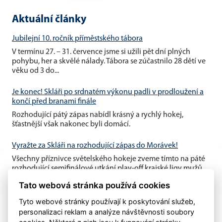
Aktuální články
Jubilejní 10. ročník příměstského tábora
V termínu 27. – 31. července jsme si užili pět dní plných
pohybu, her a skvělé nálady. Tábora se zúčastnilo 28 dětí ve
věku od 3 do...
Je konec! Skláři po srdnatém výkonu padli v prodloužení a
končí před branami finále
Rozhodující pátý zápas nabídl krásný a rychlý hokej,
šťastnější však nakonec byli domácí.
Vyražte za Skláři na rozhodující zápas do Morávek!
Všechny příznivce světelského hokeje zveme tímto na páté
rozhodující semifinálové utkání play-off krajské ligy mužů,
které se...
Tato webová stránka používá cookies
Tyto webové stránky používají k poskytování služeb,
personalizaci reklam a analýze návštěvnosti soubory