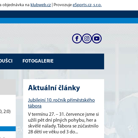
 a objednávka na
klubweb.cz
| Provozuje
eSports.cz, s.r.o.
OUŠCI
FOTOGALERIE
Aktuální články
Jubilejní 10. ročník příměstského
tábora
0, 2:0)
V termínu 27. – 31. července jsme si
užili pět dní plných pohybu, her a
skvělé nálady. Tábora se zúčastnilo
28 dětí ve věku od 3 do...