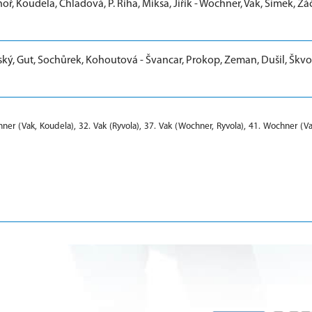
oř, Koudela, Chladová, P. Říha, Miksa, Jiřík - Wochner, Vak, Šimek, Žá
vský, Gut, Sochůrek, Kohoutová - Švancar, Prokop, Zeman, Dušil, Škvo
er (Vak, Koudela), 32. Vak (Ryvola), 37. Vak (Wochner, Ryvola), 41. Wochner (Va