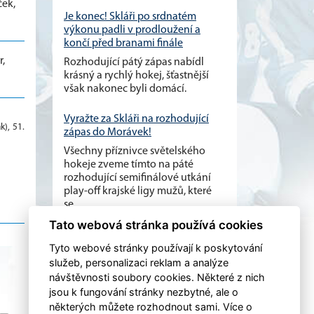
ček,
Je konec! Skláři po srdnatém
výkonu padli v prodloužení a
končí před branami finále
r,
Rozhodující pátý zápas nabídl
krásný a rychlý hokej, šťastnější
však nakonec byli domácí.
Vyražte za Skláři na rozhodující
k), 51.
zápas do Morávek!
Všechny příznivce světelského
hokeje zveme tímto na páté
rozhodující semifinálové utkání
play-off krajské ligy mužů, které
se...
Tato webová stránka používá cookies
Tyto webové stránky používají k poskytování
služeb, personalizaci reklam a analýze
návštěvnosti soubory cookies. Některé z nich
jsou k fungování stránky nezbytné, ale o
některých můžete rozhodnout sami. Více o