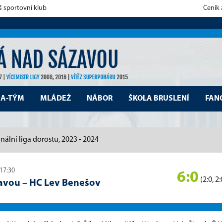
š sportovní klub
Ceník
A-TÝM
MLÁDEŽ
NÁBOR
ŠKOLA BRUSLENÍ
FAN
nální liga dorostu, 2023 - 2024
 17:30
6:0
(2:0, 2:
zavou
–
HC Lev Benešov