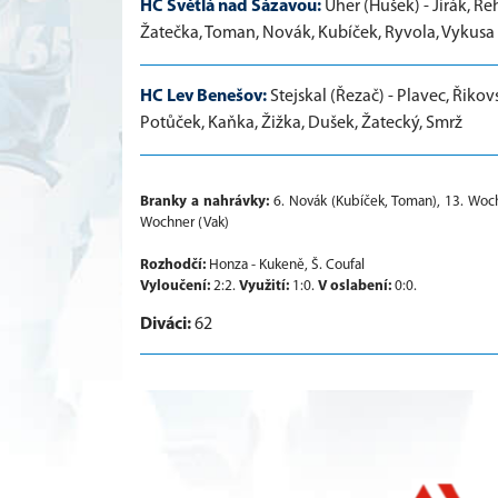
HC Světlá nad Sázavou:
Uher (Hušek) - Jirák, Řeh
Žatečka, Toman, Novák, Kubíček, Ryvola, Vykusa
HC Lev Benešov:
Stejskal (Řezač) - Plavec, Řiko
Potůček, Kaňka, Žižka, Dušek, Žatecký, Smrž
Branky a nahrávky:
6. Novák (Kubíček, Toman), 13. Wochn
Wochner (Vak)
Rozhodčí:
Honza - Kukeně, Š. Coufal
Vyloučení:
2:2.
Využití:
1:0.
V oslabení:
0:0.
Diváci:
62