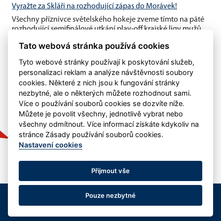
Vyražte za Skláři na rozhodující zápas do Morávek!
Všechny příznivce světelského hokeje zveme tímto na páté
rozhodující semifinálové utkání play-off krajské ligy mužů,
které se...
Tato webová stránka používá cookies
Tyto webové stránky používají k poskytování služeb,
personalizaci reklam a analýze návštěvnosti soubory
cookies. Některé z nich jsou k fungování stránky
nezbytné, ale o některých můžete rozhodnout sami.
Více o používání souborů cookies se dozvíte níže.
Můžete je povolit všechny, jednotlivě vybrat nebo
všechny odmítnout. Více informací získáte kdykoliv na
stránce Zásady používání souborů cookies.
Nastavení cookies
Přijmout vše
Pouze nezbytné
© 
eSports s.r.o.
 & HC Světlá nad Sázavou - kontakt: j.
Nastavení cookies
RSS