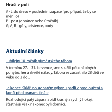
Hráči v poli
# - číslo dresu v posledním zápase (pro případ, že by se
měnilo)
P - post (obránce nebo útočník)
G, A, B - góly, asistence, body
Aktuální články
Jubilejní 10. ročník příměstského tábora
V termínu 27. – 31. července jsme si užili pět dní plných
pohybu, her a skvělé nálady. Tábora se zúčastnilo 28 dětí ve
věku od 3 do...
Je konec! Skláři po srdnatém výkonu padli v prodloužení a
končí před branami finále
Rozhodující pátý zápas nabídl krásný a rychlý hokej,
šťastnější však nakonec byli domácí.