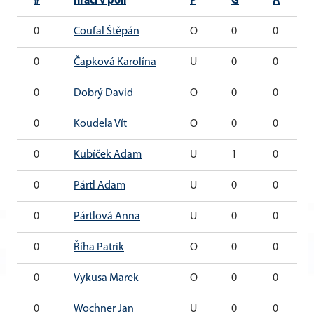
#
hráči v poli
P
G
A
0
Coufal Štěpán
O
0
0
0
Čapková Karolína
U
0
0
0
Dobrý David
O
0
0
0
Koudela Vít
O
0
0
0
Kubíček Adam
U
1
0
0
Pártl Adam
U
0
0
0
Pártlová Anna
U
0
0
0
Říha Patrik
O
0
0
0
Vykusa Marek
O
0
0
0
Wochner Jan
U
0
0