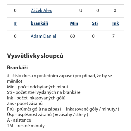
0
Žáček Alex
U
0
0
#
brankáři
Min
Stř
Ink
0
Adam Daniel
60
0
7
Vysvětlivky sloupců
Brankáři
# - číslo dresu v posledním zápase (pro případ, že by se
měnilo)
Min - počet odchytaných minut
Stř - počet střel vyslaných na brankáře
Ink - počet inkasovaných gólů
Zás - počet zásahů
Prů - průměr gólů na zápas ( = inkasované góly / minuty/ )
Úsp - úspěšnost zásahů ( = zásahy / střely )
A - asistence
TM - trestné minuty