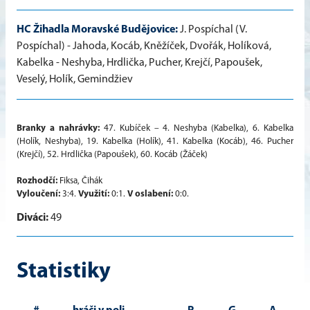
HC Žihadla Moravské Budějovice:
J. Pospíchal (V.
Pospíchal) - Jahoda, Kocáb, Kněžíček, Dvořák, Holíková,
Kabelka - Neshyba, Hrdlička, Pucher, Krejčí, Papoušek,
Veselý, Holík, Gemindžiev
Branky a nahrávky:
47. Kubíček – 4. Neshyba (Kabelka), 6. Kabelka
(Holík, Neshyba), 19. Kabelka (Holík), 41. Kabelka (Kocáb), 46. Pucher
(Krejčí), 52. Hrdlička (Papoušek), 60. Kocáb (Žáček)
Rozhodčí:
Fiksa, Čihák
Vyloučení:
3:4.
Využití:
0:1.
V oslabení:
0:0.
Diváci:
49
Statistiky