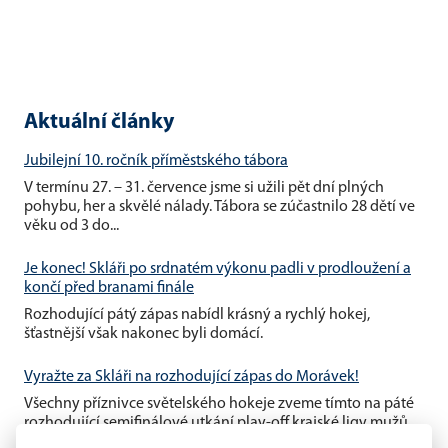
Aktuální články
Jubilejní 10. ročník příměstského tábora
V termínu 27. – 31. července jsme si užili pět dní plných
pohybu, her a skvělé nálady. Tábora se zúčastnilo 28 dětí ve
věku od 3 do...
Je konec! Skláři po srdnatém výkonu padli v prodloužení a
končí před branami finále
Rozhodující pátý zápas nabídl krásný a rychlý hokej,
šťastnější však nakonec byli domácí.
Vyražte za Skláři na rozhodující zápas do Morávek!
Všechny příznivce světelského hokeje zveme tímto na páté
rozhodující semifinálové utkání play-off krajské ligy mužů,
které se...