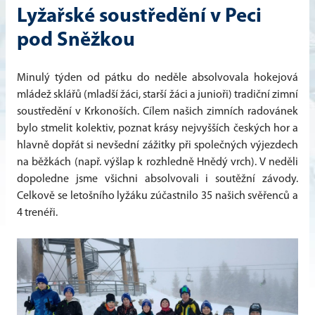
Lyžařské soustředění v Peci
pod Sněžkou
Minulý týden od pátku do neděle absolvovala hokejová
mládež sklářů (mladší žáci, starší žáci a junioři) tradiční zimní
soustředění v Krkonoších. Cílem našich zimních radovánek
bylo stmelit kolektiv, poznat krásy nejvyšších českých hor a
hlavně dopřát si nevšední zážitky při společných výjezdech
na běžkách (např. výšlap k rozhledně Hnědý vrch). V neděli
dopoledne jsme všichni absolvovali i soutěžní závody.
Celkově se letošního lyžáku zúčastnilo 35 našich svěřenců a
4 trenéři.