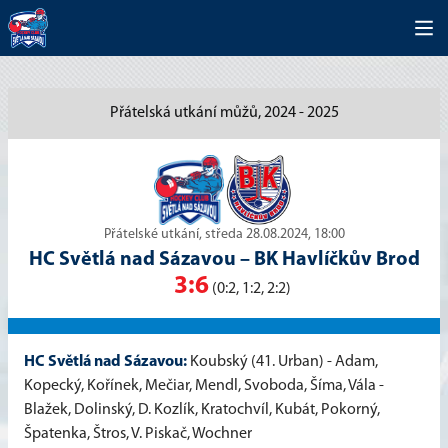
Přátelská utkání můžů, 2024 - 2025
Přátelské utkání, středa 28.08.2024, 18:00
HC Světlá nad Sázavou
–
BK Havlíčkův Brod
3:6
(0:2, 1:2, 2:2)
HC Světlá nad Sázavou:
Koubský (41. Urban) - Adam,
Kopecký, Kořínek, Mečiar, Mendl, Svoboda, Šíma, Vála -
Blažek, Dolinský, D. Kozlík, Kratochvíl, Kubát, Pokorný,
Špatenka, Štros, V. Piskač, Wochner