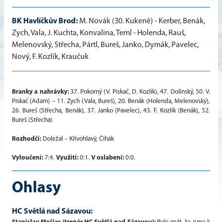
BK Havlíčkův Brod:
M. Novák (30. Kukeně) - Kerber, Benák,
Zych, Vala, J. Kuchta, Konvalina, Teml - Holenda, Rauš,
Melenovský, Střecha, Pártl, Bureš, Janko, Dymák, Pavelec,
Nový, F. Kozlík, Kraučuk
Branky a nahrávky:
37. Pokorný (V. Piskač, D. Kozlík), 47. Dolinský, 50. V.
Piskač (Adam) – 11. Zych (Vala, Bureš), 20. Benák (Holenda, Melenovský),
26. Bureš (Střecha, Benák), 37. Janko (Pavelec), 43. F. Kozlík (Benák), 52.
Bureš (Střecha)
Rozhodčí:
Doležal – Křivohlavý, Čihák
Vyloučení:
7:4.
Využití:
0:1.
V oslabení:
0:0.
Ohlasy
HC Světlá nad Sázavou: