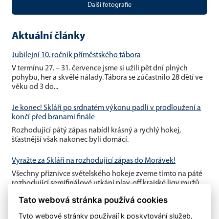
Další fotografie
Aktuální články
Jubilejní 10. ročník příměstského tábora
V termínu 27. – 31. července jsme si užili pět dní plných
pohybu, her a skvělé nálady. Tábora se zúčastnilo 28 dětí ve
věku od 3 do...
Je konec! Skláři po srdnatém výkonu padli v prodloužení a
končí před branami finále
Rozhodující pátý zápas nabídl krásný a rychlý hokej,
šťastnější však nakonec byli domácí.
Vyražte za Skláři na rozhodující zápas do Morávek!
Všechny příznivce světelského hokeje zveme tímto na páté
rozhodující semifinálové utkání play-off krajské ligy mužů,
které se...
Tato webová stránka používá cookies
Tyto webové stránky používají k poskytování služeb,