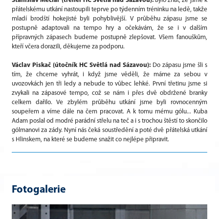
Stanislav Mečiar (trenér HC Světlá nad Sázavou):
Bylo znát, že jsme k
přátelskému utkání nastoupili teprve po týdenním tréninku na ledě, takže
mladí brodští hokejisté byli pohyblivější. V průběhu zápasu jsme se
postupně adaptovali na tempo hry a očekávám, že se i v dalším
přípravných zápasech budeme postupně zlepšovat. Všem fanouškům,
kteří včera dorazili, děkujeme za podporu.
Václav Piskač (útočník HC Světlá nad Sázavou):
Do zápasu jsme šli s
tím, že chceme vyhrát, i když jsme věděli, že máme za sebou v
uvozovkách jen tři ledy a nebude to vůbec lehké. První třetinu jsme si
zvykali na zápasové tempo, což se nám i přes dvě obdržené branky
celkem dařilo. Ve zbylém průběhu utkání jsme byli rovnocenným
soupeřem a víme dále na čem pracovat. A k tomu mému gólu... Kuba
Adam poslal od modré parádní střelu na teč a i s trochou štěstí to skončilo
gólmanovi za zády. Nyní nás čeká soustředění a poté dvě přátelská utkání
s Hlinskem, na které se budeme snažit co nejlépe připravit.
Fotogalerie