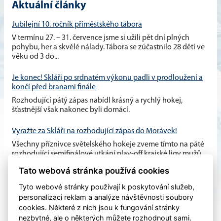
Aktuální články
Jubilejní 10. ročník příměstského tábora
V termínu 27. – 31. července jsme si užili pět dní plných
pohybu, her a skvělé nálady. Tábora se zúčastnilo 28 dětí ve
věku od 3 do...
Je konec! Skláři po srdnatém výkonu padli v prodloužení a
končí před branami finále
Rozhodující pátý zápas nabídl krásný a rychlý hokej,
šťastnější však nakonec byli domácí.
Vyražte za Skláři na rozhodující zápas do Morávek!
Všechny příznivce světelského hokeje zveme tímto na páté
rozhodující semifinálové utkání play-off krajské ligy mužů,
které se...
Tato webová stránka používá cookies
Tyto webové stránky používají k poskytování služeb,
personalizaci reklam a analýze návštěvnosti soubory
cookies. Některé z nich jsou k fungování stránky
nezbytné, ale o některých můžete rozhodnout sami.