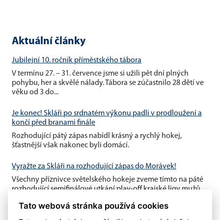
Aktuální články
Jubilejní 10. ročník příměstského tábora
V termínu 27. – 31. července jsme si užili pět dní plných
pohybu, her a skvělé nálady. Tábora se zúčastnilo 28 dětí ve
věku od 3 do...
Je konec! Skláři po srdnatém výkonu padli v prodloužení a
končí před branami finále
Rozhodující pátý zápas nabídl krásný a rychlý hokej,
šťastnější však nakonec byli domácí.
Vyražte za Skláři na rozhodující zápas do Morávek!
Všechny příznivce světelského hokeje zveme tímto na páté
rozhodující semifinálové utkání play-off krajské ligy mužů,
které se...
Tato webová stránka používá cookies