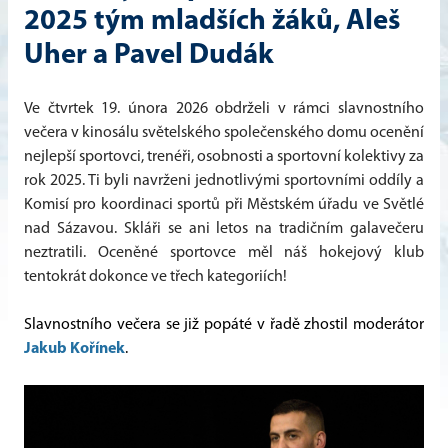
2025 tým mladších žáků, Aleš
Uher a Pavel Dudák
Ve čtvrtek 19. února 2026 obdrželi v rámci slavnostního
večera v kinosálu světelského společenského domu ocenění
nejlepší sportovci, trenéři, osobnosti a sportovní kolektivy za
rok 2025. Ti byli navrženi jednotlivými sportovními oddíly a
Komisí pro koordinaci sportů při Městském úřadu ve Světlé
nad Sázavou. Skláři se ani letos na tradičním galavečeru
neztratili. Oceněné sportovce měl náš hokejový klub
tentokrát dokonce ve třech kategoriích!
Slavnostního večera se již popáté v řadě zhostil moderátor
Jakub Kořínek
.