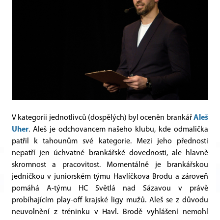
V kategorii jednotlivců (dospělých) byl oceněn brankář
Aleš
Uher
. Aleš je odchovancem našeho klubu, kde odmalička
patřil k tahounům své kategorie. Mezi jeho přednosti
nepatří jen úchvatné brankářské dovednosti, ale hlavně
skromnost a pracovitost. Momentálně je brankářskou
jedničkou v juniorském týmu Havlíčkova Brodu a zároveň
pomáhá A-týmu HC Světlá nad Sázavou v právě
probíhajícím play-off krajské ligy mužů. Aleš se z důvodu
neuvolnění z tréninku v Havl. Brodě vyhlášení nemohl