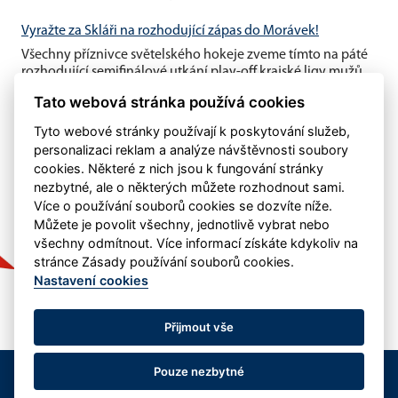
Vyražte za Skláři na rozhodující zápas do Morávek!
Všechny příznivce světelského hokeje zveme tímto na páté
rozhodující semifinálové utkání play-off krajské ligy mužů,
které se...
Tato webová stránka používá cookies
Tyto webové stránky používají k poskytování služeb,
personalizaci reklam a analýze návštěvnosti soubory
cookies. Některé z nich jsou k fungování stránky
nezbytné, ale o některých můžete rozhodnout sami.
Více o používání souborů cookies se dozvíte níže.
Můžete je povolit všechny, jednotlivě vybrat nebo
všechny odmítnout. Více informací získáte kdykoliv na
stránce Zásady používání souborů cookies.
Nastavení cookies
Přijmout vše
Pouze nezbytné
© 
eSports s.r.o.
 & HC Světlá nad Sázavou - kontakt: j.