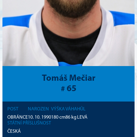
Tomáš Mečiar
65
#
POST
NAROZEN
VÝŠKA
VÁHA
HŮL
OBRÁNCE
10. 10. 1990
180
cm
86
kg
LEVÁ
STÁTNÍ PŘÍSLUŠNOST
ČESKÁ