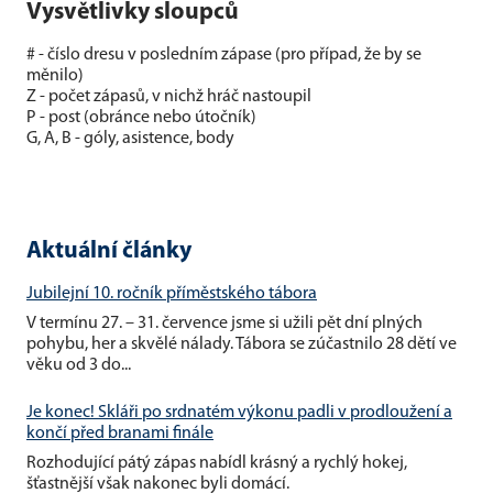
Vysvětlivky sloupců
# - číslo dresu v posledním zápase (pro případ, že by se
měnilo)
Z - počet zápasů, v nichž hráč nastoupil
P - post (obránce nebo útočník)
G, A, B - góly, asistence, body
Aktuální články
Jubilejní 10. ročník příměstského tábora
V termínu 27. – 31. července jsme si užili pět dní plných
pohybu, her a skvělé nálady. Tábora se zúčastnilo 28 dětí ve
věku od 3 do...
Je konec! Skláři po srdnatém výkonu padli v prodloužení a
končí před branami finále
Rozhodující pátý zápas nabídl krásný a rychlý hokej,
šťastnější však nakonec byli domácí.