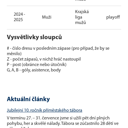
Krajská
2024 -
Muži
liga
playoff
2025
mužů
Vysvětlivky sloupců
# - číslo dresu v posledním zápase (pro případ, že by se
měnilo)
Z - počet zápasů, v nichž hráč nastoupil
P - post (obránce nebo útočník)
G, A, B - góly, asistence, body
Aktuální články
Jubilejní 10. ročník příměstského tábora
V termínu 27. – 31. července jsme si užili pět dní plných
pohybu, her a skvělé nálady. Tábora se zúčastnilo 28 dětí ve