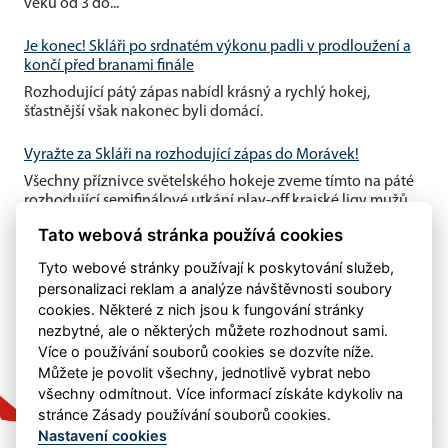
věku od 3 do...
Je konec! Skláři po srdnatém výkonu padli v prodloužení a
končí před branami finále
Rozhodující pátý zápas nabídl krásný a rychlý hokej,
šťastnější však nakonec byli domácí.
Vyražte za Skláři na rozhodující zápas do Morávek!
Všechny příznivce světelského hokeje zveme tímto na páté
rozhodující semifinálové utkání play-off krajské ligy mužů,
které se...
Tato webová stránka používá cookies
Tyto webové stránky používají k poskytování služeb,
personalizaci reklam a analýze návštěvnosti soubory
cookies. Některé z nich jsou k fungování stránky
nezbytné, ale o některých můžete rozhodnout sami.
Více o používání souborů cookies se dozvíte níže.
Můžete je povolit všechny, jednotlivě vybrat nebo
všechny odmítnout. Více informací získáte kdykoliv na
stránce Zásady používání souborů cookies.
Nastavení cookies