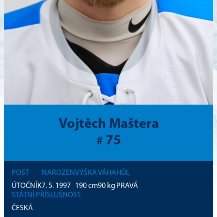
Vojtěch Maštera
75
#
POST
NAROZEN
VÝŠKA
VÁHA
HŮL
ÚTOČNÍK
7. 5. 1997
190
cm
90
kg
PRAVÁ
STÁTNÍ PŘÍSLUŠNOST
ČESKÁ