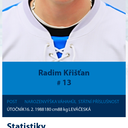
Radim Křišťan
13
#
POST
NAROZEN
VÝŠKA
VÁHA
HŮL
STÁTNÍ PŘÍSLUŠNOST
ÚTOČNÍK
16. 2. 1988
180
cm
88
kg
LEVÁ
ČESKÁ
Statistiky