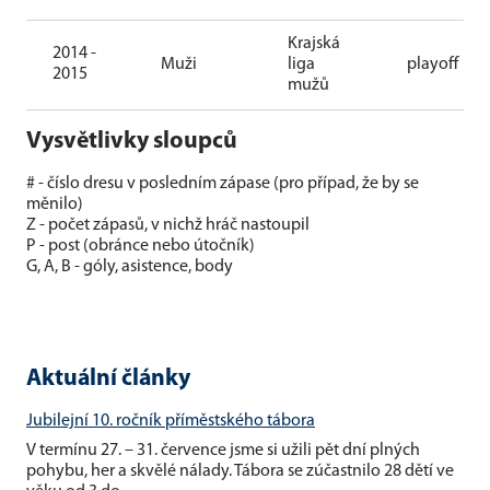
Krajská
2014 -
Muži
liga
playoff
2015
mužů
Vysvětlivky sloupců
# - číslo dresu v posledním zápase (pro případ, že by se
měnilo)
Z - počet zápasů, v nichž hráč nastoupil
P - post (obránce nebo útočník)
G, A, B - góly, asistence, body
Aktuální články
Jubilejní 10. ročník příměstského tábora
V termínu 27. – 31. července jsme si užili pět dní plných
pohybu, her a skvělé nálady. Tábora se zúčastnilo 28 dětí ve