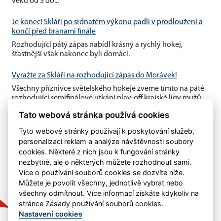
věku od 3 do...
Je konec! Skláři po srdnatém výkonu padli v prodloužení a
končí před branami finále
Rozhodující pátý zápas nabídl krásný a rychlý hokej,
šťastnější však nakonec byli domácí.
Vyražte za Skláři na rozhodující zápas do Morávek!
Všechny příznivce světelského hokeje zveme tímto na páté
rozhodující semifinálové utkání play-off krajské ligy mužů,
které se...
Tato webová stránka používá cookies
Tyto webové stránky používají k poskytování služeb,
personalizaci reklam a analýze návštěvnosti soubory
cookies. Některé z nich jsou k fungování stránky
nezbytné, ale o některých můžete rozhodnout sami.
Více o používání souborů cookies se dozvíte níže.
Můžete je povolit všechny, jednotlivě vybrat nebo
všechny odmítnout. Více informací získáte kdykoliv na
stránce Zásady používání souborů cookies.
Nastavení cookies