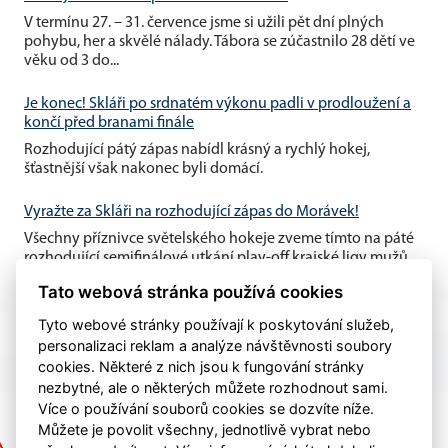
V termínu 27. – 31. července jsme si užili pět dní plných
pohybu, her a skvělé nálady. Tábora se zúčastnilo 28 dětí ve
věku od 3 do...
Je konec! Skláři po srdnatém výkonu padli v prodloužení a
končí před branami finále
Rozhodující pátý zápas nabídl krásný a rychlý hokej,
šťastnější však nakonec byli domácí.
Vyražte za Skláři na rozhodující zápas do Morávek!
Všechny příznivce světelského hokeje zveme tímto na páté
rozhodující semifinálové utkání play-off krajské ligy mužů,
které se...
Tato webová stránka používá cookies
Tyto webové stránky používají k poskytování služeb,
personalizaci reklam a analýze návštěvnosti soubory
cookies. Některé z nich jsou k fungování stránky
nezbytné, ale o některých můžete rozhodnout sami.
Více o používání souborů cookies se dozvíte níže.
Můžete je povolit všechny, jednotlivě vybrat nebo