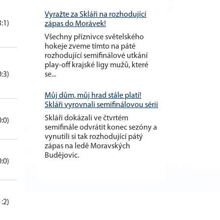
Vyražte za Skláři na rozhodující
3:1)
zápas do Morávek!
Všechny příznivce světelského
hokeje zveme tímto na páté
rozhodující semifinálové utkání
play-off krajské ligy mužů, které
se...
0:3)
Můj dům, můj hrad stále platí!
Skláři vyrovnali semifinálovou sérii
Skláři dokázali ve čtvrtém
0:0)
semifinále odvrátit konec sezóny a
vynutili si tak rozhodující pátý
zápas na ledě Moravských
Budějovic.
0:0)
1:2)