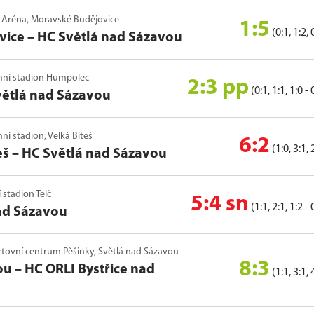
NP Aréna, Moravské Budějovice
1:5
(0:1, 1:2, 
vice
–
HC Světlá nad Sázavou
Zimní stadion Humpolec
2:3 pp
(0:1, 1:1, 1:0 - 
větlá nad Sázavou
mní stadion, Velká Bíteš
6:2
(1:0, 3:1, 
eš
–
HC Světlá nad Sázavou
í stadion Telč
5:4 sn
(1:1, 2:1, 1:2 - 
ad Sázavou
ortovní centrum Pěšinky, Světlá nad Sázavou
8:3
ou
–
HC ORLI Bystřice nad
(1:1, 3:1, 