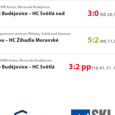
, KHNP Aréna, Moravské Budějovice
3:0
 Budějovice
–
HC Světlá nad
(0:0, 2:0, 
, Sportovní centrum Pěšinky, Světlá nad Sázavou
5:2
ou
–
HC Žihadla Moravské
(4:0, 1:1, 
6, KHNP Aréna, Moravské Budějovice
3:2 pp
 Budějovice
–
HC Světlá
(1:0, 0:1, 1:1 - 