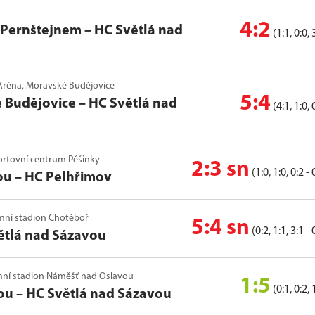
4:2
d Pernštejnem
–
HC Světlá nad
(1:1, 0:0, 
P Aréna, Moravské Budějovice
5:4
 Budějovice
–
HC Světlá nad
(4:1, 1:0, 
portovní centrum Pěšinky
2:3 sn
(1:0, 1:0, 0:2 - 
ou
–
HC Pelhřimov
Zimní stadion Chotěboř
5:4 sn
(0:2, 1:1, 3:1 - 
ětlá nad Sázavou
Zimní stadion Náměšť nad Oslavou
1:5
(0:1, 0:2, 
ou
–
HC Světlá nad Sázavou