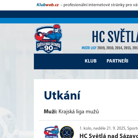
Klub
web.cz
– profesionální internetové stránky pro vá
KLUB
PARTNEŘI
Utkání
Muži:
Krajská liga mužů
1. kolo, neděle 21. 9. 2025, Spo
HC Světlá nad Sázav