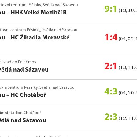
ortovní centrum Pěšinky, Světlá nad Sázavou
9:1
(1:0, 3:0, 
ou
–
HHK Velké Meziříčí B
ortovní centrum Pěšinky, Světlá nad Sázavou
1:4
ou
–
HC Žihadla Moravské
(0:1, 0:2, 
mní stadion Pelhřimov
2:1
(1:0, 1:1, 
větlá nad Sázavou
rtovní centrum Pěšinky, Světlá nad Sázavou
4:3
(0:1, 1:0, 
ou
–
HC Chotěboř
, Zimní stadion Chotěboř
2:3
(1:2, 1:1, 
ětlá nad Sázavou