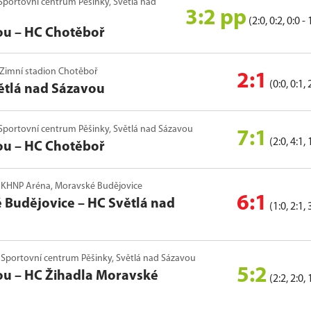
6, Sportovní centrum Pěšinky, Světlá nad
3:2 pp
(2:0, 0:2, 0:0 - 
ou
–
HC Chotěboř
6, Zimní stadion Chotěboř
2:1
(0:0, 0:1, 
ětlá nad Sázavou
26, Sportovní centrum Pěšinky, Světlá nad Sázavou
7:1
(2:0, 4:1, 
ou
–
HC Chotěboř
26, KHNP Aréna, Moravské Budějovice
6:1
 Budějovice
–
HC Světlá nad
(1:0, 2:1, 
6, Sportovní centrum Pěšinky, Světlá nad Sázavou
5:2
ou
–
HC Žihadla Moravské
(2:2, 2:0, 