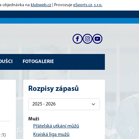
 a objednávka na
klubweb.cz
| Provozuje
eSports.cz, s.r.o.
OUŠCI
FOTOGALERIE
Rozpisy zápasů
Muži
Přátelská utkání můžů
Krajská liga mužů
1:1)