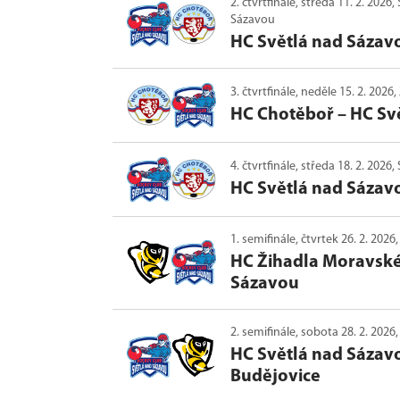
2. čtvrtfinále, středa 11. 2. 202
Sázavou
HC Světlá nad Sázav
3. čtvrtfinále, neděle 15. 2. 202
HC Chotěboř
–
HC Sv
4. čtvrtfinále, středa 18. 2. 20
HC Světlá nad Sázav
1. semifinále, čtvrtek 26. 2. 20
HC Žihadla Moravské
Sázavou
2. semifinále, sobota 28. 2. 202
HC Světlá nad Sázav
Budějovice