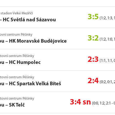
 stadion Velké Meziříčí
3:5
(1:2, 1:3, 
–
HC Světlá nad Sázavou
rtovní centrum Pěšinky
3:2
(1:2, 1:0, 
ou
–
HK Moravské Budějovice
ortovní centrum Pěšinky
2:3
(1:1, 1:1, 
ou
–
HC Humpolec
ortovní centrum Pěšinky
2:4
(0:2, 0:1, 
ou
–
HC Spartak Velká Bíteš
ortovní centrum Pěšinky
3:4 sn
(0:0, 1:2, 2:1 - 
ou
–
SK Telč