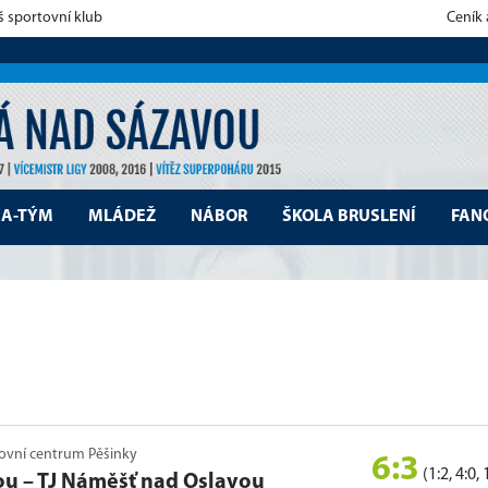
š sportovní klub
Ceník
A-TÝM
MLÁDEŽ
NÁBOR
ŠKOLA BRUSLENÍ
FAN
rtovní centrum Pěšinky
6:3
(1:2, 4:0, 
ou
–
TJ Náměšť nad Oslavou