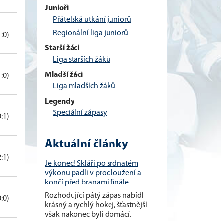
Junioři
Přátelská utkání juniorů
Regionální liga juniorů
1:0)
Starší žáci
Liga starších žáků
Mladší žáci
1:0)
Liga mladších žáků
Legendy
Speciální zápasy
0:1)
Aktuální články
2:1)
Je konec! Skláři po srdnatém
výkonu padli v prodloužení a
končí před branami finále
Rozhodující pátý zápas nabídl
0:0)
krásný a rychlý hokej, šťastnější
však nakonec byli domácí.