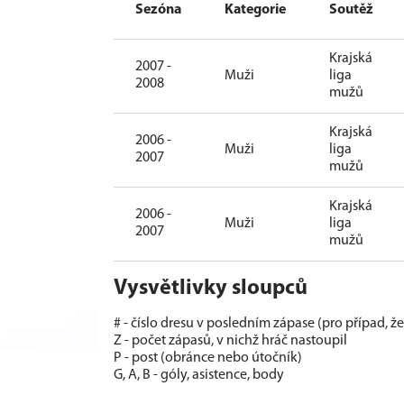
Sezóna
Kategorie
Soutěž
Krajská
2007 -
Muži
liga
2008
mužů
Krajská
2006 -
Muži
liga
2007
mužů
Krajská
2006 -
Muži
liga
2007
mužů
Vysvětlivky sloupců
# - číslo dresu v posledním zápase (pro případ, ž
Z - počet zápasů, v nichž hráč nastoupil
P - post (obránce nebo útočník)
G, A, B - góly, asistence, body