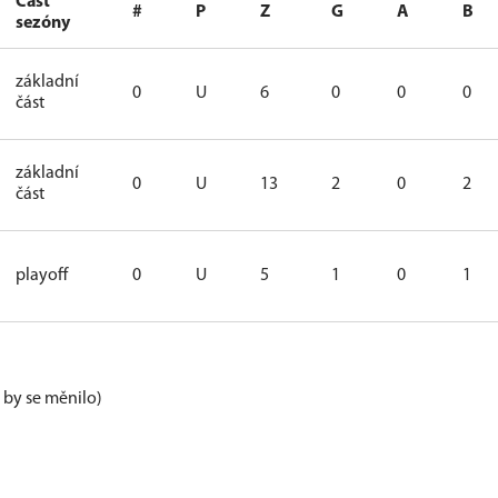
Část
#
P
Z
G
A
B
sezóny
základní
0
U
6
0
0
0
část
základní
0
U
13
2
0
2
část
playoff
0
U
5
1
0
1
e by se měnilo)