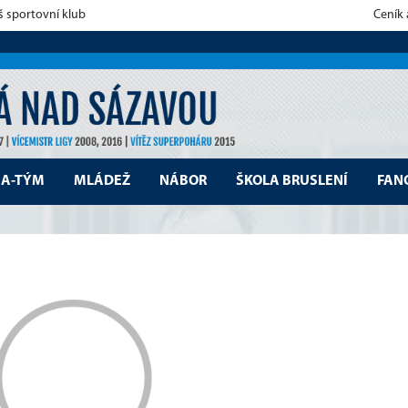
š sportovní klub
Ceník
A-TÝM
MLÁDEŽ
NÁBOR
ŠKOLA BRUSLENÍ
FAN