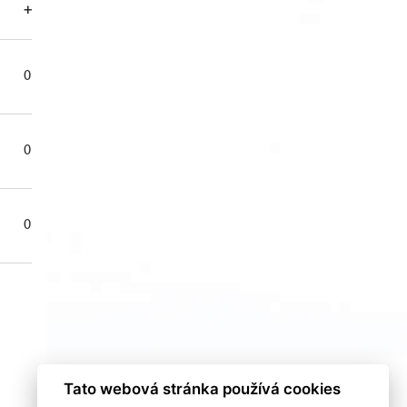
+
-
+/-
TM
0
0
0
0
0
0
0
0
0
0
0
0
Tato webová stránka používá cookies