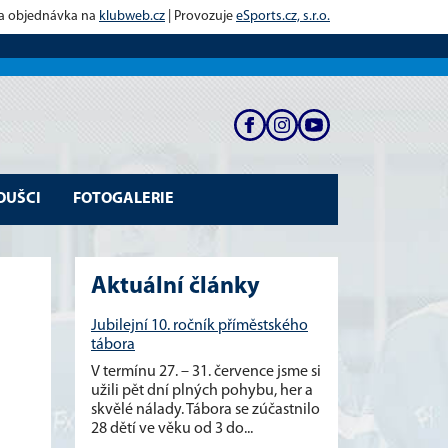
 a objednávka na
klubweb.cz
| Provozuje
eSports.cz, s.r.o.
OUŠCI
FOTOGALERIE
Aktuální články
Jubilejní 10. ročník příměstského
tábora
V termínu 27. – 31. července jsme si
užili pět dní plných pohybu, her a
skvělé nálady. Tábora se zúčastnilo
28 dětí ve věku od 3 do...