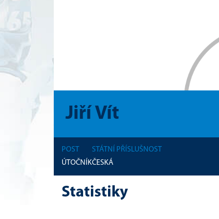
Jiří Vít
POST
STÁTNÍ PŘÍSLUŠNOST
ÚTOČNÍK
ČESKÁ
Statistiky