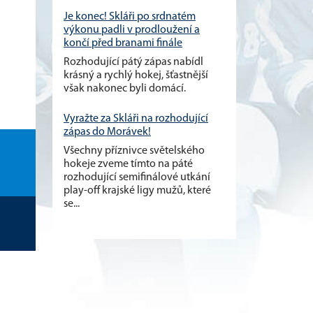
Je konec! Skláři po srdnatém
výkonu padli v prodloužení a
končí před branami finále
Rozhodující pátý zápas nabídl
krásný a rychlý hokej, šťastnější
však nakonec byli domácí.
Vyražte za Skláři na rozhodující
zápas do Morávek!
Všechny příznivce světelského
hokeje zveme tímto na páté
rozhodující semifinálové utkání
play-off krajské ligy mužů, které
se...