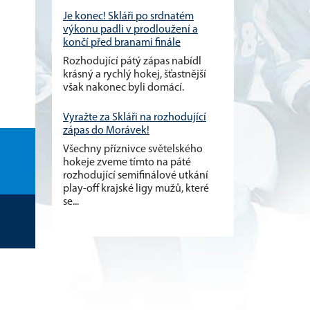
Je konec! Skláři po srdnatém
výkonu padli v prodloužení a
končí před branami finále
Rozhodující pátý zápas nabídl
krásný a rychlý hokej, šťastnější
však nakonec byli domácí.
Vyražte za Skláři na rozhodující
zápas do Morávek!
Všechny příznivce světelského
hokeje zveme tímto na páté
rozhodující semifinálové utkání
play-off krajské ligy mužů, které
se...