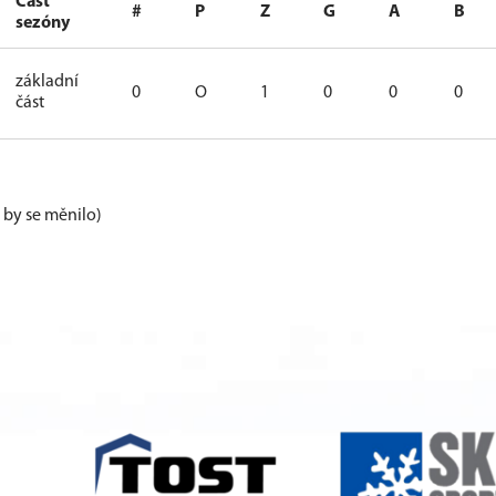
Část
#
P
Z
G
A
B
sezóny
základní
0
O
1
0
0
0
část
e by se měnilo)