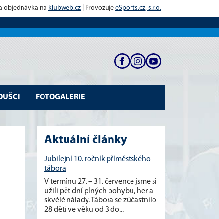
 a objednávka na
klubweb.cz
| Provozuje
eSports.cz, s.r.o.
OUŠCI
FOTOGALERIE
Aktuální články
Jubilejní 10. ročník příměstského
tábora
V termínu 27. – 31. července jsme si
užili pět dní plných pohybu, her a
skvělé nálady. Tábora se zúčastnilo
28 dětí ve věku od 3 do...