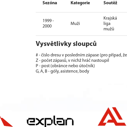
Sezóna
Kategorie
Soutěž
Krajská
1999 -
Muži
liga
2000
mužů
Vysvětlivky sloupců
# - číslo dresu v posledním zápase (pro případ, ž
Z - počet zápasů, v nichž hráč nastoupil
P - post (obránce nebo útočník)
G, A, B - góly, asistence, body