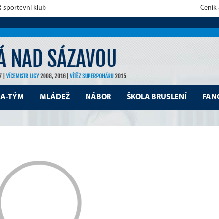
š sportovní klub
Ceník
A-TÝM
MLÁDEŽ
NÁBOR
ŠKOLA BRUSLENÍ
FAN