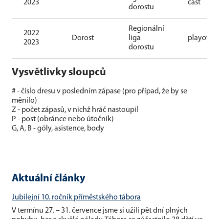
2023
část
dorostu
Regionální
2022 -
Dorost
liga
playoff
2023
dorostu
Vysvětlivky sloupců
# - číslo dresu v posledním zápase (pro případ, že by se
měnilo)
Z - počet zápasů, v nichž hráč nastoupil
P - post (obránce nebo útočník)
G, A, B - góly, asistence, body
Aktuální články
Jubilejní 10. ročník příměstského tábora
V termínu 27. – 31. července jsme si užili pět dní plných