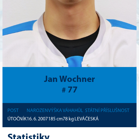
Jan Wochner
77
#
POST
NAROZEN
VÝŠKA
VÁHA
HŮL
STÁTNÍ PŘÍSLUŠNOST
ÚTOČNÍK
16. 6. 2007
185
cm
78
kg
LEVÁ
ČESKÁ
Statistiky