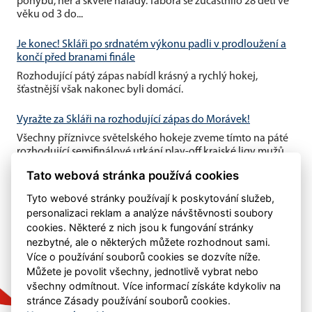
pohybu, her a skvělé nálady. Tábora se zúčastnilo 28 dětí ve
věku od 3 do...
Je konec! Skláři po srdnatém výkonu padli v prodloužení a
končí před branami finále
Rozhodující pátý zápas nabídl krásný a rychlý hokej,
šťastnější však nakonec byli domácí.
Vyražte za Skláři na rozhodující zápas do Morávek!
Všechny příznivce světelského hokeje zveme tímto na páté
rozhodující semifinálové utkání play-off krajské ligy mužů,
které se...
Tato webová stránka používá cookies
Tyto webové stránky používají k poskytování služeb,
personalizaci reklam a analýze návštěvnosti soubory
cookies. Některé z nich jsou k fungování stránky
nezbytné, ale o některých můžete rozhodnout sami.
Více o používání souborů cookies se dozvíte níže.
Můžete je povolit všechny, jednotlivě vybrat nebo
všechny odmítnout. Více informací získáte kdykoliv na
stránce Zásady používání souborů cookies.