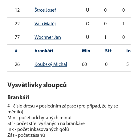
12
Štros Josef
U
0
0
22
Vála Matěj
O
0
1
77
Wochner Jan
U
1
0
#
brankáři
Min
Stř
Ink
26
Koubský Michal
60
0
5
Vysvětlivky sloupců
Brankáři
# - číslo dresu v posledním zápase (pro případ, že by se
měnilo)
Min - počet odchytaných minut
Stř - počet střel vyslaných na brankáře
Ink - počet inkasovaných gólů
Zás - počet zásahů