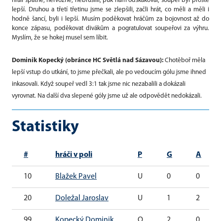
hráli špatně, nervózně, nebruslili, puk nám odskakoval, soupeř byl prostě
lepší. Druhou a třetí třetinu jsme se zlepšili, začli hrát, co měli a měli i
hodně šancí, byli i lepší. Musím poděkovat hráčům za bojovnost až do
konce zápasu, poděkovat divákům a pogratulovat soupeřovi za výhru.
Myslím, že se hokej musel sem líbit.
Dominik Kopecký (obránce HC Světlá nad Sázavou):
Chotěboř měla
lepší vstup do utkání, to jsme přečkali, ale po vedoucím gólu jsme ihned
inkasovali. Když soupeř vedl 3:1 tak jsme nic nezabalili a dokázali
vyrovnat. Na další dva slepené góly jsme už ale odpovědět nedokázali.
Statistiky
#
hráči v poli
P
G
A
10
Blažek Pavel
U
0
0
20
Doležal Jaroslav
U
1
2
99
Kopecký Dominik
O
2
0