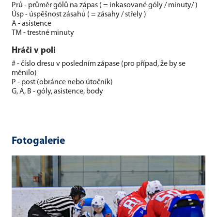
Prů - průměr gólů na zápas ( = inkasované góly / minuty/ )
Úsp - úspěšnost zásahů ( = zásahy / střely )
A - asistence
TM - trestné minuty
Hráči v poli
# - číslo dresu v posledním zápase (pro případ, že by se
měnilo)
P - post (obránce nebo útočník)
G, A, B - góly, asistence, body
Fotogalerie