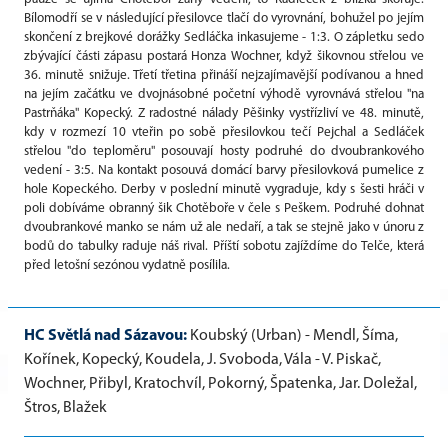
Bílomodří se v následující přesilovce tlačí do vyrovnání, bohužel po jejím
skončení z brejkové dorážky Sedláčka inkasujeme - 1:3. O zápletku sedo
zbývající části zápasu postará Honza Wochner, když šikovnou střelou ve
36. minutě snižuje. Třetí třetina přináší nejzajímavější podívanou a hned
na jejím začátku ve dvojnásobné početní výhodě vyrovnává střelou "na
Pastrňáka" Kopecký. Z radostné nálady Pěšinky vystřízliví ve 48. minutě,
kdy v rozmezí 10 vteřin po sobě přesilovkou tečí Pejchal a Sedláček
střelou "do teploměru" posouvají hosty podruhé do dvoubrankového
vedení - 3:5. Na kontakt posouvá domácí barvy přesilovková pumelice z
hole Kopeckého. Derby v poslední minutě vygraduje, kdy s šesti hráči v
poli dobíváme obranný šik Chotěboře v čele s Peškem. Podruhé dohnat
dvoubrankové manko se nám už ale nedaří, a tak se stejně jako v únoru z
bodů do tabulky raduje náš rival. Příští sobotu zajíždíme do Telče, která
před letošní sezónou vydatně posílila.
HC Světlá nad Sázavou:
Koubský (Urban) - Mendl, Šíma,
Kořínek, Kopecký, Koudela, J. Svoboda, Vála - V. Piskač,
Wochner, Přibyl, Kratochvíl, Pokorný, Špatenka, Jar. Doležal,
Štros, Blažek