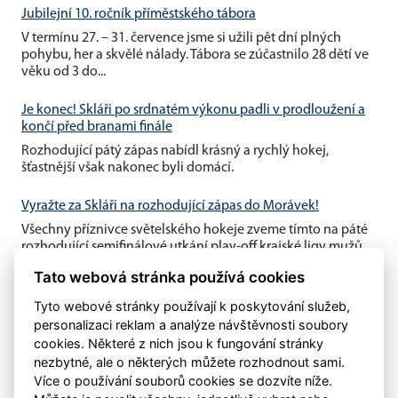
Jubilejní 10. ročník příměstského tábora
V termínu 27. – 31. července jsme si užili pět dní plných
pohybu, her a skvělé nálady. Tábora se zúčastnilo 28 dětí ve
věku od 3 do...
Je konec! Skláři po srdnatém výkonu padli v prodloužení a
končí před branami finále
Rozhodující pátý zápas nabídl krásný a rychlý hokej,
šťastnější však nakonec byli domácí.
Vyražte za Skláři na rozhodující zápas do Morávek!
Všechny příznivce světelského hokeje zveme tímto na páté
rozhodující semifinálové utkání play-off krajské ligy mužů,
které se...
Tato webová stránka používá cookies
Tyto webové stránky používají k poskytování služeb,
personalizaci reklam a analýze návštěvnosti soubory
cookies. Některé z nich jsou k fungování stránky
nezbytné, ale o některých můžete rozhodnout sami.
Více o používání souborů cookies se dozvíte níže.