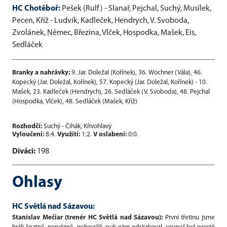
HC Chotěboř:
Pešek (Rulf) - Slanař, Pejchal, Suchý, Musílek,
Pecen, Kříž - Ludvík, Kadleček, Hendrych, V. Svoboda,
Zvolánek, Němec, Březina, Vlček, Hospodka, Mašek, Eis,
Sedláček
Branky a nahrávky:
9. Jar. Doležal (Kořínek), 36. Wochner (Vála), 46.
Kopecký (Jar. Doležal, Kořínek), 57. Kopecký (Jar. Doležal, Kořínek) - 10.
Mašek, 23. Kadleček (Hendrych), 26. Sedláček (V. Svoboda), 48. Pejchal
(Hospodka, Vlček), 48. Sedláček (Mašek, Kříž)
Rozhodčí:
Suchý - Čihák, Křivohlavý
Vyloučení:
8:4.
Využití:
1:2.
V oslabení:
0:0.
Diváci:
198
Ohlasy
HC Světlá nad Sázavou:
Stanislav Mečiar (trenér HC Světlá nad Sázavou):
První třetinu jsme