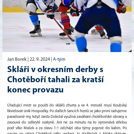
Jan Borek |
22. 9. 2024
|
A-tým
Skláři v okresním derby s
Chotěboří tahali za kratší
konec provazu
Úřadující mistr se pouští do sklářů zhurta a ve 4. minutě musí Koubský
likvidovat únik Hospodky. Po dalších šancích hostů se jako první radujeme
paradoxně my, když Jarda Doležal využívá zaváhání chotěbořské obrany a
zasouvá do odkryté svatyně. Ani ne za minutu na to vyrovnává střelou
pod víko Mašek a za stavu 1:1 odchází oba týmy poprvé do kabin. Po
pauze se ujímá Chotěboř záhy vedení, to Kadleček
z blízka
skóruje.