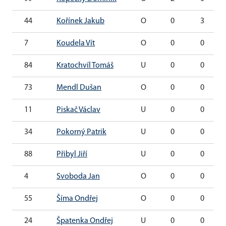
44
Kořínek Jakub
O
0
3
7
Koudela Vít
O
0
0
84
Kratochvíl Tomáš
U
0
0
73
Mendl Dušan
O
0
0
11
Piskač Václav
U
0
0
34
Pokorný Patrik
U
0
0
88
Přibyl Jiří
U
0
0
4
Svoboda Jan
O
0
0
55
Šíma Ondřej
O
0
0
24
Špatenka Ondřej
U
0
0