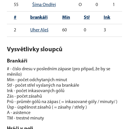
55
Šíma Ondřej
O
0
1
#
brankáři
Min
Stř
Ink
Zá
2
Uher Aleš
60
0
3
0
Vysvětlivky sloupců
Brankáři
# - číslo dresu v posledním zápase (pro případ, že by se
měnilo)
Min - počet odchytaných minut
Stř - počet střel vyslaných na brankáře
Ink - počet inkasovaných gólů
Zás - počet zásahů
Prů - průměr gólů na zápas ( = inkasované góly / minuty/ )
Úsp - úspěšnost zásahů ( = zásahy / střely )
A - asistence
TM - trestné minuty
Hráči v poli