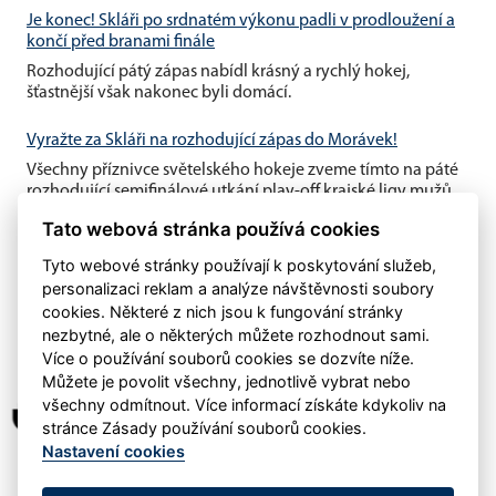
Je konec! Skláři po srdnatém výkonu padli v prodloužení a
končí před branami finále
Rozhodující pátý zápas nabídl krásný a rychlý hokej,
šťastnější však nakonec byli domácí.
Vyražte za Skláři na rozhodující zápas do Morávek!
Všechny příznivce světelského hokeje zveme tímto na páté
rozhodující semifinálové utkání play-off krajské ligy mužů,
které se...
Tato webová stránka používá cookies
Tyto webové stránky používají k poskytování služeb,
personalizaci reklam a analýze návštěvnosti soubory
cookies. Některé z nich jsou k fungování stránky
nezbytné, ale o některých můžete rozhodnout sami.
Více o používání souborů cookies se dozvíte níže.
Můžete je povolit všechny, jednotlivě vybrat nebo
všechny odmítnout. Více informací získáte kdykoliv na
stránce Zásady používání souborů cookies.
Nastavení cookies