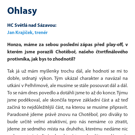
Ohlasy
HC Světlá nad Sázavou:
Jan Krajíček, trenér
Honzo, máme za sebou poslední zápas před play-off, v
kterém jsme porazili Chotěboř, našeho čtvrtfinálového
protivníka, jak bys to zhodnotil?
Tak já už mám myšlenky trochu dál, ale hodnotí se mi to
dobře, srdnatý výkon. Tým ukázal charakter a navázal na
utkání v Pelhřimově, ale musíme se stále posouvat dál a dál.
To se nám dnes povedlo a dotáhli jsme to až do konce. Týmu
jsme poděkoval, ale skončila teprve základní část a až teď
začíná to nejdůležitější část, na kterou se musíme připravit.
Paradoxně jdeme právě znovu na Chotěboř, pro diváky to
bude určitě velmi atraktivní, pro nás nemáme co ztratit,
jdeme ze sedmého místa na druhého, kterému nedáme nic