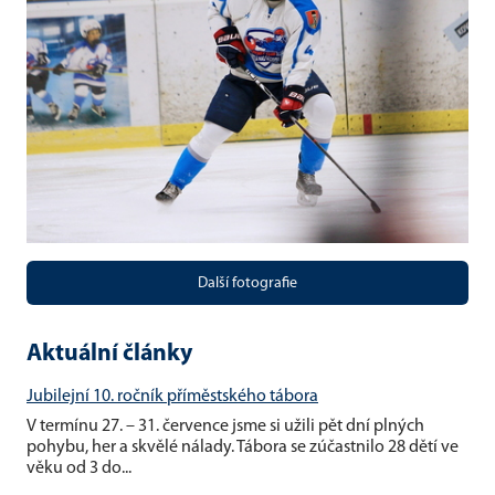
Další fotografie
Aktuální články
Jubilejní 10. ročník příměstského tábora
V termínu 27. – 31. července jsme si užili pět dní plných
pohybu, her a skvělé nálady. Tábora se zúčastnilo 28 dětí ve
věku od 3 do...