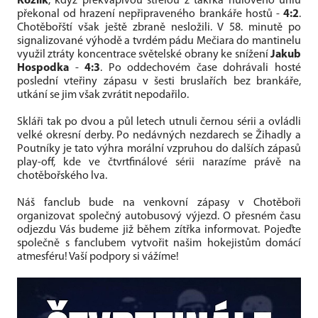
Kozlík
, když překvapivou střelou z takřka nulového úhlu
překonal od hrazení nepřipraveného brankáře hostů -
4:2
.
Chotěbořští však ještě zbraně nesložili. V 58. minutě po
signalizované výhodě a tvrdém pádu Mečiara do mantinelu
využil ztráty koncentrace světelské obrany ke snížení
Jakub
Hospodka
-
4:3
. Po oddechovém čase dohrávali hosté
poslední vteřiny zápasu v šesti bruslařích bez brankáře,
utkání se jim však zvrátit nepodařilo.
Skláři tak po dvou a půl letech utnuli černou sérii a ovládli
velké okresní derby. Po nedávných nezdarech se Žihadly a
Poutníky je tato výhra morální vzpruhou do dalších zápasů
play-off, kde ve čtvrtfinálové sérii narazíme právě na
chotěbořského lva.
Náš fanclub bude na venkovní zápasy v Chotěboři
organizovat společný autobusový výjezd. O přesném času
odjezdu Vás budeme již během zítřka informovat. Pojeďte
společně s fanclubem vytvořit našim hokejistům domácí
atmesféru! Vaší podpory si vážíme!