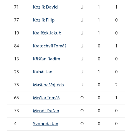
71
Kozlík David
U
1
1
77
Kozlík Filip
U
1
0
19
Krajíček Jakub
U
1
0
84
Kratochvíl Tomáš
U
0
1
13
Křišťan Radim
U
0
0
25
Kubát Jan
U
1
0
75
Maštera Vojtěch
U
0
2
65
Mečiar Tomáš
O
0
1
73
Mendl Dušan
O
0
0
4
Svoboda Jan
O
0
0