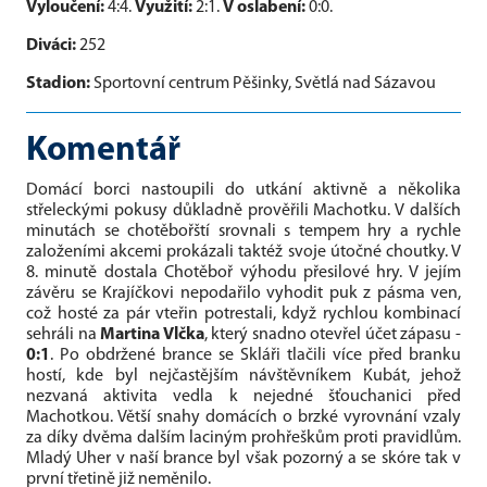
Vyloučení:
4:4.
Využití:
2:1.
V oslabení:
0:0.
Diváci:
252
Stadion:
Sportovní centrum Pěšinky, Světlá nad Sázavou
Komentář
Domácí borci nastoupili do utkání aktivně a několika
střeleckými pokusy důkladně prověřili Machotku. V dalších
minutách se chotěbořští srovnali s tempem hry a rychle
založeními akcemi prokázali taktéž svoje útočné choutky. V
8. minutě dostala Chotěboř výhodu přesilové hry. V jejím
závěru se Krajíčkovi nepodařilo vyhodit puk z pásma ven,
což hosté za pár vteřin potrestali, když rychlou kombinací
sehráli na
Martina Vlčka
, který snadno otevřel účet zápasu -
0:1
. Po obdržené brance se Skláři tlačili více před branku
hostí, kde byl nejčastějším návštěvníkem Kubát, jehož
nezvaná aktivita vedla k nejedné šťouchanici před
Machotkou. Větší snahy domácích o brzké vyrovnání vzaly
za díky dvěma dalším laciným prohřeškům proti pravidlům.
Mladý Uher v naší brance byl však pozorný a se skóre tak v
první třetině již neměnilo.