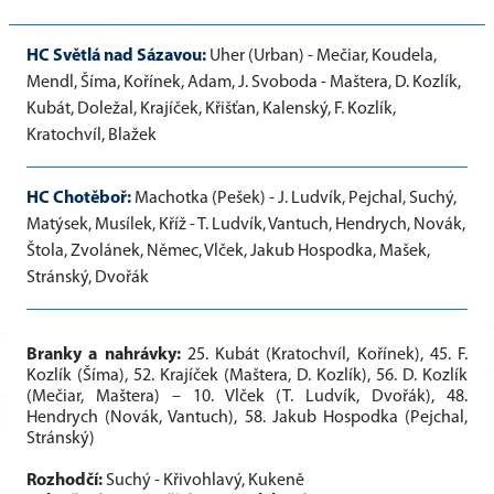
HC Světlá nad Sázavou:
Uher (Urban) - Mečiar, Koudela,
Mendl, Šíma, Kořínek, Adam, J. Svoboda - Maštera, D. Kozlík,
Kubát, Doležal, Krajíček, Křišťan, Kalenský, F. Kozlík,
Kratochvíl, Blažek
HC Chotěboř:
Machotka (Pešek) - J. Ludvík, Pejchal, Suchý,
Matýsek, Musílek, Kříž - T. Ludvík, Vantuch, Hendrych, Novák,
Štola, Zvolánek, Němec, Vlček, Jakub Hospodka, Mašek,
Stránský, Dvořák
Branky a nahrávky:
25. Kubát (Kratochvíl, Kořínek), 45. F.
Kozlík (Šíma), 52. Krajíček (Maštera, D. Kozlík), 56. D. Kozlík
(Mečiar, Maštera) – 10. Vlček (T. Ludvík, Dvořák), 48.
Hendrych (Novák, Vantuch), 58. Jakub Hospodka (Pejchal,
Stránský)
Rozhodčí:
Suchý - Křivohlavý, Kukeně