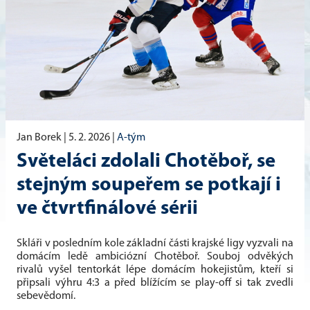
Jan Borek |
5. 2. 2026
|
A-tým
Světeláci zdolali Chotěboř, se
stejným soupeřem se potkají i
ve čtvrtfinálové sérii
Skláři v posledním kole základní části krajské ligy vyzvali na
domácím ledě ambiciózní Chotěboř. Souboj odvěkých
rivalů vyšel tentorkát lépe domácím hokejistům, kteří si
připsali výhru 4:3 a před blížícím se play-off si tak zvedli
sebevědomí.