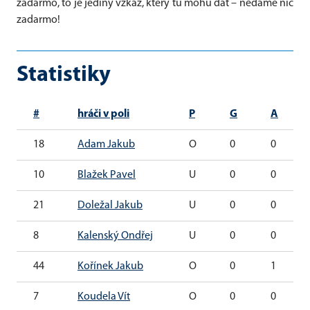
zadarmo, to je jediný vzkaz, který tu mohu dát – nedáme nic
zadarmo!
Statistiky
#
hráči v poli
P
G
A
18
Adam Jakub
O
0
0
10
Blažek Pavel
U
0
0
21
Doležal Jakub
U
0
0
8
Kalenský Ondřej
U
0
0
44
Kořínek Jakub
O
0
1
7
Koudela Vít
O
0
0