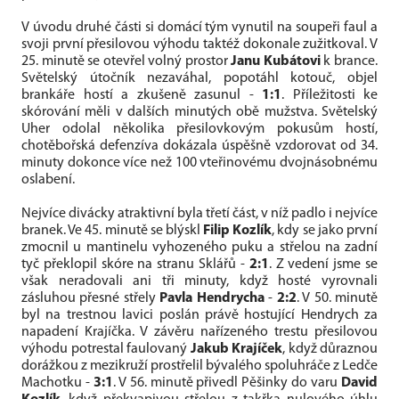
V úvodu druhé části si domácí tým vynutil na soupeři faul a
svoji první přesilovou výhodu taktéž dokonale zužitkoval. V
25. minutě se otevřel volný prostor
Janu Kubátovi
k brance.
Světelský útočník nezaváhal, popotáhl kotouč, objel
brankáře hostí a zkušeně zasunul -
1:1
. Příležitosti ke
skórování měli v dalších minutých obě mužstva. Světelský
Uher odolal několika přesilovkovým pokusům hostí,
chotěbořská defenzíva dokázala úspěšně vzdorovat od 34.
minuty dokonce více než 100 vteřinovému dvojnásobnému
oslabení.
Nejvíce divácky atraktivní byla třetí část, v níž padlo i nejvíce
branek. Ve 45. minutě se blýskl
Filip Kozlík
, kdy se jako první
zmocnil u mantinelu vyhozeného puku a střelou na zadní
tyč překlopil skóre na stranu Sklářů -
2:1
. Z vedení jsme se
však neradovali ani tři minuty, když hosté vyrovnali
zásluhou přesné střely
Pavla Hendrycha
-
2:2
. V 50. minutě
byl na trestnou lavici poslán právě hostující Hendrych za
napadení Krajíčka. V závěru nařízeného trestu přesilovou
výhodu potrestal faulovaný
Jakub Krajíček
, když důraznou
dorážkou z mezikruží prostřelil bývalého spoluhráče z Ledče
Machotku -
3:1
. V 56. minutě přivedl Pěšinky do varu
David