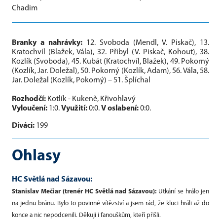
Chadim
Branky a nahrávky:
12. Svoboda (Mendl, V. Piskač), 13.
Kratochvíl (Blažek, Vála), 32. Přibyl (V. Piskač, Kohout), 38.
Kozlík (Svoboda), 45. Kubát (Kratochvíl, Blažek), 49. Pokorný
(Kozlík, Jar. Doležal), 50. Pokorný (Kozlík, Adam), 56. Vála, 58.
Jar. Doležal (Kozlík, Pokorný) – 51. Šplíchal
Rozhodčí:
Kotlík - Kukeně, Křivohlavý
Vyloučení:
1:0.
Využití:
0:0.
V oslabení:
0:0.
Diváci:
199
Ohlasy
HC Světlá nad Sázavou:
Stanislav Mečiar (trenér HC Světlá nad Sázavou):
Utkání se hrálo jen
na jednu bránu. Bylo to povinné vítězství a jsem rád, že kluci hráli až do
konce a nic nepodcenili. Děkuji i fanouškům, kteří přišli.