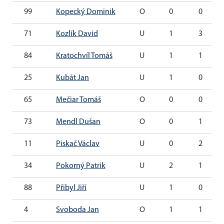
99
Kopecký Dominik
O
0
0
71
Kozlík David
U
1
3
84
Kratochvíl Tomáš
U
1
1
25
Kubát Jan
U
1
0
65
Mečiar Tomáš
O
0
0
73
Mendl Dušan
O
0
1
11
Piskač Václav
U
0
2
34
Pokorný Patrik
U
2
1
88
Přibyl Jiří
U
1
0
4
Svoboda Jan
O
1
1