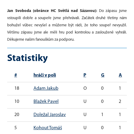
Jan Svoboda (obránce HC Světlá nad Sázavou):
Do zápasu jsme
vstoupili dobře a soupeře jsme přehrávali. Začátek druhé třetiny nám
bohužel vůbec nevyšel a můžeme být rádi, že toho soupeř nevyužil.
Většinu zápasu jsme ale měli hru pod kontrolou a zaslouženě vyhráli.
Děkujeme našim fanouškům za podporu.
Statistiky
#
hráči v poli
P
G
A
18
Adam Jakub
O
0
1
10
Blažek Pavel
U
0
2
20
Doležal Jaroslav
U
1
1
5
Kohout Tomáš
U
0
1