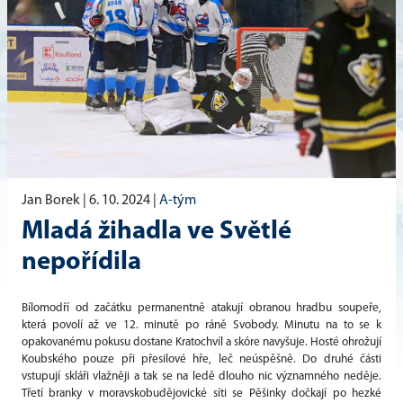
Jan Borek |
6. 10. 2024
|
A-tým
Mladá žihadla ve Světlé
nepořídila
Bílomodří od začátku permanentně atakují obranou hradbu soupeře,
která povolí až ve 12. minutě po ráně Svobody. Minutu na to se k
opakovanému pokusu dostane Kratochvíl a skóre navyšuje. Hosté ohrožují
Koubského pouze při přesilové hře, leč neúspěšně. Do druhé části
vstupují skláři vlažněji a tak se na ledě dlouho nic významného neděje.
Třetí branky v moravskobudějovické síti se Pěšinky dočkají po hezké