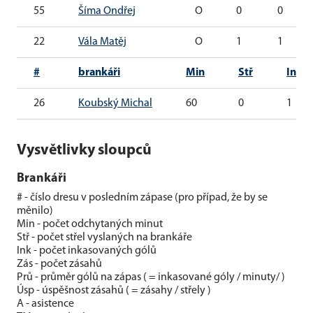
55
Šíma Ondřej
O
0
0
22
Vála Matěj
O
1
1
#
brankáři
Min
Stř
Ink
26
Koubský Michal
60
0
1
Vysvětlivky sloupců
Brankáři
# - číslo dresu v posledním zápase (pro případ, že by se
měnilo)
Min - počet odchytaných minut
Stř - počet střel vyslaných na brankáře
Ink - počet inkasovaných gólů
Zás - počet zásahů
Prů - průměr gólů na zápas ( = inkasované góly / minuty/ )
Úsp - úspěšnost zásahů ( = zásahy / střely )
A - asistence