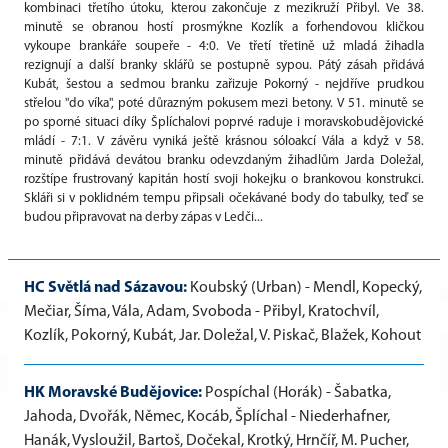
kombinaci třetího útoku, kterou zakončuje z mezikruží Přibyl. Ve 38.
minutě se obranou hostí prosmýkne Kozlík a forhendovou kličkou
vykoupe brankáře soupeře - 4:0. Ve třetí třetině už mladá žihadla
rezignují a další branky sklářů se postupně sypou. Pátý zásah přidává
Kubát, šestou a sedmou branku zařizuje Pokorný - nejdříve prudkou
střelou "do víka", poté důrazným pokusem mezi betony. V 51. minutě se
po sporné situaci díky Šplíchalovi poprvé raduje i moravskobudějovické
mládí - 7:1. V závěru vyniká ještě krásnou sóloakcí Vála a když v 58.
minutě přidává devátou branku odevzdaným žihadlům Jarda Doležal,
rozštípe frustrovaný kapitán hostí svoji hokejku o brankovou konstrukci.
Skláři si v poklidném tempu připsali očekávané body do tabulky, teď se
budou připravovat na derby zápas v Ledči...
HC Světlá nad Sázavou:
Koubský (Urban) - Mendl, Kopecký,
Mečiar, Šíma, Vála, Adam, Svoboda - Přibyl, Kratochvíl,
Kozlík, Pokorný, Kubát, Jar. Doležal, V. Piskač, Blažek, Kohout
HK Moravské Budějovice:
Pospíchal (Horák) - Šabatka,
Jahoda, Dvořák, Němec, Kocáb, Šplíchal - Niederhafner,
Hanák, Vysloužil, Bartoš, Dočekal, Krotký, Hrnčíř, M. Pucher,