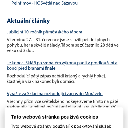
Pelhřimov - HC Světlá nad Sázavou
Aktuální články
Jubilejní 10. ročník příměstského tábora
V termínu 27. – 31. července jsme si užili pět dní plných
pohybu, her a skvělé nálady. Tábora se zúčastnilo 28 dětí ve
věku od 3 do...
Je konec! Skláři po srdnatém výkonu padli v prodloužení a
končí před branami finále
Rozhodující pátý zápas nabídl krásný a rychlý hokej,
šťastnější však nakonec byli domácí.
Vyražte za Skláři na rozhodující zápas do Morávek!
Všechny příznivce světelského hokeje zveme tímto na páté
rozhodující semifinálové utkání play-off krajské ligy mužů,
které se...
Tato webová stránka používá cookies
Tyto webové stránky používají k poskytování služeb,