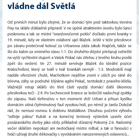
vládne dál Světlá
Od prvních minut bylo zřejmé, že se domácí tým pod taktovkou trenéra
Fixy na skláře důkladně připravil. V ne úplně atraktivním úvodu bylo šancí
poskrovnu a tak se místní "oranžovočerné peklo" dočkalo první branky v
19. minutě, kdy ve vlastním oslabení ujel Blažek. Ještě v téže přesilovce
po závaru protečeval kotouč za Urbanova záda Jakub Krajíček, takže se
šlo do kabin za smírného stavu 1:1. Do druhého dějství přeřazují světelští
na vyšší rychlostní stupeň a Vašek Piskač nás střelou z levého kruhu posílá
zpět do vedení. Ve 27. minutě servíruje Blažek do ideální pozice
Kratochvílovi, který se tváří v tvář brankáři nemýlí - 1:3. Modrobílí mají
nadále ofenzivní chutě, Machotkovi nejdříve zvoní v uších po ráně do
břevna, záhy se podruhé blýskne agilní Piskač, tentokrát z pravého křídla.
Vlažnější vstup sklářů do třetí části využijí domácí další šikovnou
přesilovkou tečí - 2:4. Po Sechovcově brance se ledečští nadechují zpátky
do zápasu. Naši defenzívu v ten moment drží Urban a přísun kyslíku
domácím utíná čtyřminutový faul vysokou holí, po němž je Jarda Doležal
rád, že nemusí rovnou k doktoru Maštálkovi. Dlouhou početní výhodu
"odbije pátou" Kubát a na konečný tenisový výsledek uzavře účet
posázavského derby jako vždy příkladně důrazný Pokorný 2:6. Radostný
večer sklářům nepokazí ani nedočkavý místní rolbař, a tak si fanoušci s
hráči užívají druhé děkovačky s vyvoláváním narozeninových oslavenců...