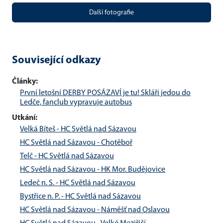
Další fotografie
Související odkazy
Články:
První letošní DERBY POSÁZAVÍ je tu! Skláři jedou do
Ledče, fanclub vypravuje autobus
Utkání:
Velká Bíteš - HC Světlá nad Sázavou
HC Světlá nad Sázavou - Chotěboř
Telč - HC Světlá nad Sázavou
HC Světlá nad Sázavou - HK Mor. Budějovice
Ledeč n. S. - HC Světlá nad Sázavou
Bystřice n. P. - HC Světlá nad Sázavou
HC Světlá nad Sázavou - Náměšť nad Oslavou